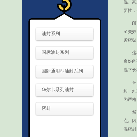
温、高
要性，
耐
至失效
油封系列
紧密贴
国标油封系列
这
良好的
温下长
国际通用型油封系列
在
华尔卡系列油封
封，到
为严格
密封
然
点。因
温密封